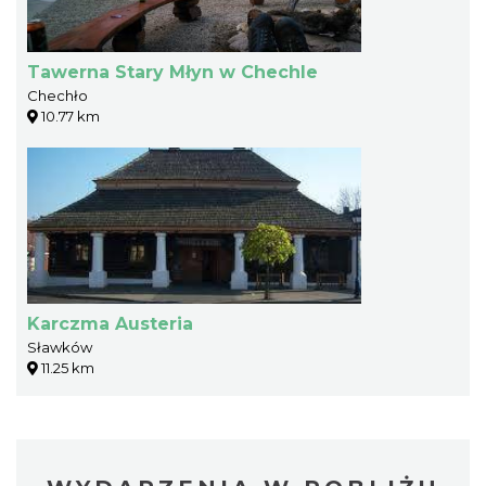
Tawerna Stary Młyn w Chechle
Chechło
10.77 km
Karczma Austeria
Sławków
11.25 km