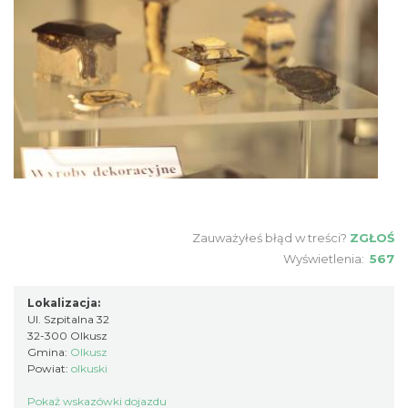
Zauważyłeś błąd w treści?
ZGŁOŚ
Wyświetlenia:
567
Lokalizacja:
Ul. Szpitalna 32
32-300 Olkusz
Gmina:
Olkusz
Powiat:
olkuski
Pokaż wskazówki dojazdu