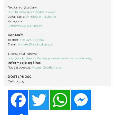
Region turystyczny:
Jura Krakowsko-Częstochowska
Lokalizacja:
W mieście, Muzeum
Kategoria:
Dziedzictwo kulturowe
Kontakt:
Telefon:
+48 324 943 966
Email:
muzea@mok.olkusz.pl
Strona internetowa:
http://mok.olkusz.pl/kolekcja-mineralow-ziemi-olkuskiej/
Informacje ogólne:
Rodzaj obiektu:
Muzea
,
Źródła historii
DOSTĘPNOŚĆ
Całoroczny
Facebook
Twitter
WhatsApp
Messenger
Share