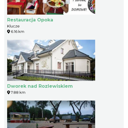
Restauracja Opoka
Klucze
6.16 km
Dworek nad Rozlewiskiem
7.88 km