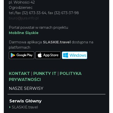
pl. Wolności 42
Ogrodzieniec
tel./fax (32) 673-33-64, fax (32) 673-37-98
biuro@jura.info.pl
Portal powstał w ramach projektu
Mobilne Śląskie
Darmowa aplikacja
SLASKIE.travel
dostępna na
platformach
KONTAKT
|
PUNKTY IT
|
POLITYKA
PRYWATNOŚCI
NASZE SERWISY
Serwis Główny
SLASKIE.travel