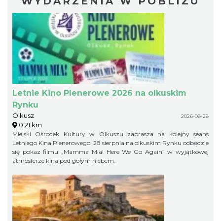
WYDARZENIA W POBLIŻU
Letnie Kino Plenerowe 2026 na olkuskim
Rynku
Olkusz
2026-08-28
0.21 km
Miejski Ośrodek Kultury w Olkuszu zaprasza na kolejny seans
Letniego Kina Plenerowego. 28 sierpnia na olkuskim Rynku odbędzie
się pokaz filmu „Mamma Mia! Here We Go Again” w wyjątkowej
atmosferze kina pod gołym niebem.