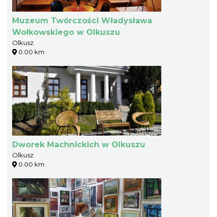
Muzeum Twórczości Władysława
Wołkowskiego w Olkuszu
Olkusz
0.00 km
Dworek Machnickich w Olkuszu
Olkusz
0.00 km