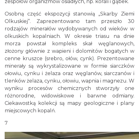
zespołów organizmów osiadłych, np. korali i gąbek.
Osobną część ekspozycji stanowią „Skarby Ziemi
Olkuskiej”. Zaprezentowano tam przeszło 30
rodzajów minerałów wydobywanych od wieków w
olkuskich kopalniach. W okresie triasu na dnie
morza powstał kompleks skał węglanowych,
złożony głównie z wapieni i dolomitów bogatych w
cenne kruszce (srebro, ołów, cynk). Prezentowane
minerały są wykrystalizowane w formie siarczków
ołowiu, cynku i żelaza oraz węglanów, siarczanów i
tlenków żelaza, cynku, ołowiu, wapnia i magnezu. W
wyniku procesów chemicznych stworzyły one
różnorodne, widowiskowe i barwne odmiany.
Ciekawostką kolekcji są mapy geologiczne i plany
miejscowych kopalń.
7