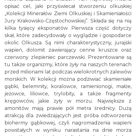
opisać cel, jaki przyświecał stworzeniu olkuskiej
„Kolekcji Minerałów Ziemi Olkuskiej i Skamieniałości
Jury Krakowsko-Częstochowskiej”. Składa się na nią
kilka tysięcy eksponatów. Pierwsza część dotyczy
skał, które zadecydowały o wyglądzie i gospodarce
okolic Olkusza. Są nimi charakterystyczny, jurajski
wapień, dolomit zawierający cenne kruszce oraz
czerwony zlepieniec parczewski. Prezentowane są
tu także organizmy, które żyły na naszych terenach
przed milionami lat podczas wielokrotnych zalewów
morskich. W kolekcji można podziwiać skamieniałe
gąbki, belemnity, koralowce, ramienionogi, małże,
jeżowce, liliowce, trylobity, a także fragmenty
kręgowców, jakie żyły w morzu. Największe z
amonitów mają prawie pół metra średnicy. Dużą
atrakcją dla zwiedzających jest próba odtworzenia
biohermy gąbkowej, czyli nagromadzenia wapieni
powstałych w wyniku narastania na dnie morza