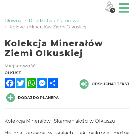
0
Główna
Dziedzictwo Kulturowe
Kolekcja Minerałów Ziemi Olkuskiej
Kolekcja Minerałów
Ziemi Olkuskiej
Miejscowość:
OLKUSZ
Facebook
Twitter
WhatsApp
Messenger
Share
ODSŁUCHAJ TEKST
DODAJ DO PLANERA
Kolekcja Minerałów i Skamieniałości w Olkuszu
Historia zapisana w skałach. Tak najkrócej można