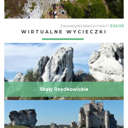
Zauważyłeś błąd w treści?
ZGŁOŚ
WIRTUALNE WYCIECZKI
Skały Rzędkowickie