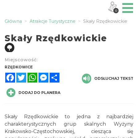
0
Główna
Atrakcje Turystyczne
Skały Rzędkowickie
Skały Rzędkowickie
Miejscowość:
RZĘDKOWICE
Facebook
Twitter
WhatsApp
Messenger
Share
ODSŁUCHAJ TEKST
DODAJ DO PLANERA
Skały Rzędkowickie to jedna z najbardziej
charakterystycznych grup skalnych Wyżyny
Krakowsko-Częstochowskiej, ciesząca się