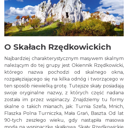
O Skałach Rzędkowickich
Najbardziej charakterystycznym masywem skalnym
należącym do tej grupy jest Okiennik Rzędkowicki,
którego nazwa pochodzi od skalnego okna,
rozgałęziającego się na kilka odnóg i tworzącego w
ten sposób niewielką grotę. Tutejsze skały posiadają
swoje oryginalne nazwy, z których część nadana
została im przez wspinaczy. Znajdziemy tu formy
skalne o takich mianach, jak: Turnia Szefa, Mnich,
Flaszka Polna Turniczka, Mała Grań, Baszta. Od lat
90-tych zeszłego wieku, gdy nastąpiła masowa
moda na wspinaczkę skałkową, Skały Rzędkowickie