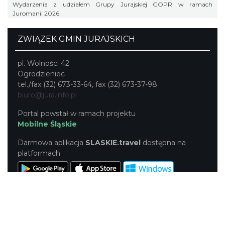
Wydarzenia z udziałem Grupy Jurajskiej GOPR w ramach
Juromanii 2026.
ZWIĄZEK GMIN JURAJSKICH
pl. Wolności 42
Ogrodzieniec
tel./fax (32) 673-33-64, fax (32) 673-37-98
biuro@jura.info.pl
Portal powstał w ramach projektu
Mobilne Śląskie
Darmowa aplikacja
SLASKIE.travel
dostępna na
platformach
KONTAKT
|
PUNKTY IT
|
POLITYKA
PRYWATNOŚCI