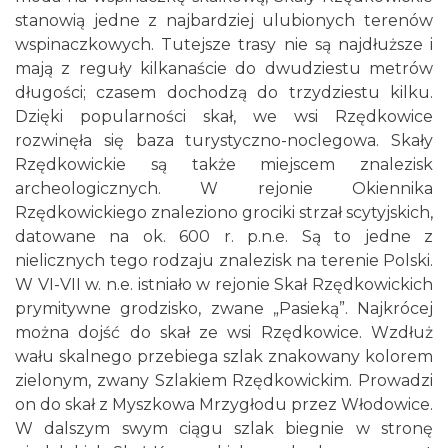
stanowią jedne z najbardziej ulubionych terenów
wspinaczkowych. Tutejsze trasy nie są najdłuższe i
mają z reguły kilkanaście do dwudziestu metrów
długości; czasem dochodzą do trzydziestu kilku.
Dzięki popularności skał, we wsi Rzędkowice
rozwinęła się baza turystyczno-noclegowa. Skały
Rzędkowickie są także miejscem znalezisk
archeologicznych. W rejonie Okiennika
Rzędkowickiego znaleziono grociki strzał scytyjskich,
datowane na ok. 600 r. p.n.e. Są to jedne z
nielicznych tego rodzaju znalezisk na terenie Polski.
W VI-VII w. n.e. istniało w rejonie Skał Rzędkowickich
prymitywne grodzisko, zwane „Pasieką”. Najkrócej
można dojść do skał ze wsi Rzędkowice. Wzdłuż
wału skalnego przebiega szlak znakowany kolorem
zielonym, zwany Szlakiem Rzędkowickim. Prowadzi
on do skał z Myszkowa Mrzygłodu przez Włodowice.
W dalszym swym ciągu szlak biegnie w stronę