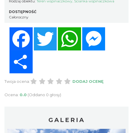
Rodzaj obiektu:
Teren wspinaczkowy
,
Ścianka wspinaczkowa
DOSTĘPNOŚĆ
Całoroczny
Facebook
Twitter
WhatsApp
Messenger
Share
Twoja ocena:
DODAJ OCENĘ
Ocena:
0.0
(Oddano 0 głosy)
GALERIA