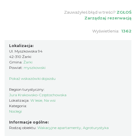
Zauważyłeś błąd w treści?
ZGŁOŚ
Zarządzaj rezerwacją
Wyświetlenia:
1362
Lokalizacja:
Ul. Myszkowska 94
42-310 Żarki
Gmina:
Żarki
Powiat:
myszkowski
Pokaż wskazówki dojazdu
Region turystyczny:
Jura Krakowsko-Częstochowska
Lokalizacja:
W lesie, Na wsi
Kategoria:
Noclegi
Informacje ogólne:
Rodzaj obiektu:
Wakacyjne apartamenty
,
Agroturystyka