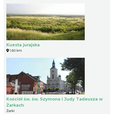
Kuesta jurajska
1.60 km
Kościół św. św. Szymona i Judy Tadeusza w
Żarkach
Żarki