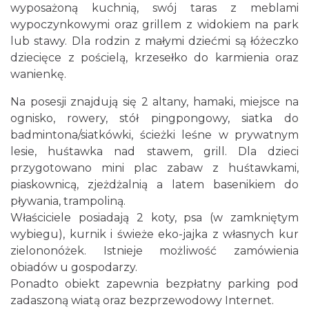
wyposażoną kuchnią, swój taras z meblami
wypoczynkowymi oraz grillem z widokiem na park
lub stawy. Dla rodzin z małymi dziećmi są łóżeczko
dziecięce z pościelą, krzesełko do karmienia oraz
wanienkę.
Na posesji znajdują się 2 altany, hamaki, miejsce na
ognisko, rowery, stół pingpongowy, siatka do
badmintona/siatkówki, ścieżki leśne w prywatnym
lesie, huśtawka nad stawem, grill. Dla dzieci
przygotowano mini plac zabaw z huśtawkami,
piaskownicą, zjeżdżalnią a latem basenikiem do
pływania, trampoliną.
Właściciele posiadają 2 koty, psa (w zamkniętym
wybiegu), kurnik i świeże eko-jajka z własnych kur
zielononóżek. Istnieje możliwość zamówienia
obiadów u gospodarzy.
Ponadto obiekt zapewnia bezpłatny parking pod
zadaszoną wiatą oraz bezprzewodowy Internet.