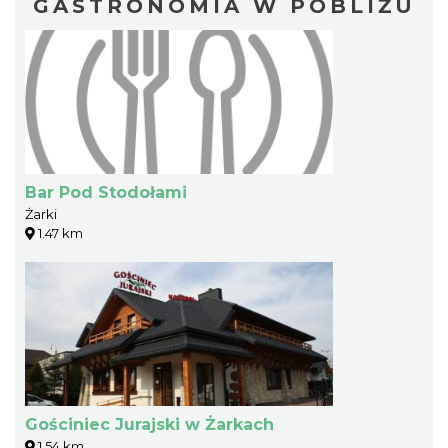
GASTRONOMIA W POBLIŻU
Bar Pod Stodołami
Żarki
1.47 km
Gościniec Jurajski w Żarkach
1.54 km