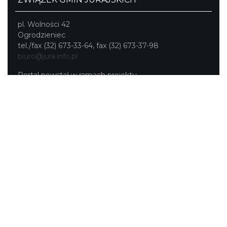
pl. Wolności 42
Ogrodzieniec
tel./fax (32) 673-33-64, fax (32) 673-37-98
biuro@jura.info.pl
Portal powstał w ramach projektu
Mobilne Śląskie
Darmowa aplikacja
SLASKIE.travel
dostępna na
platformach
KONTAKT
|
PUNKTY IT
|
POLITYKA
PRYWATNOŚCI
NASZE SERWISY
Serwis Główny