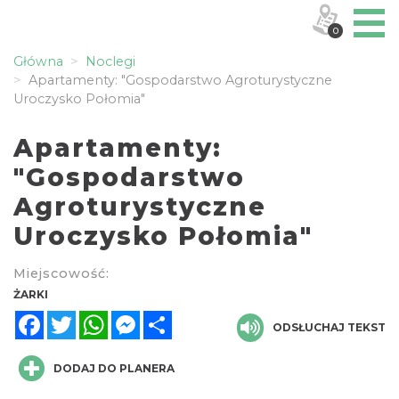
0
Główna
Noclegi
Apartamenty: "Gospodarstwo Agroturystyczne
Uroczysko Połomia"
Apartamenty:
"Gospodarstwo
Agroturystyczne
Uroczysko Połomia"
Miejscowość:
ŻARKI
Facebook
Twitter
WhatsApp
Messenger
Share
ODSŁUCHAJ TEKST
DODAJ DO PLANERA