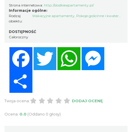
Strona internetowa:
http://slodkieapartamenty.pl/
Informacje ogólne:
Rodzaj
Wakacyjne apartamenty
,
Pokoje gościnne i kwatery prywatne
obiektu:
DOSTĘPNOŚĆ
Całoroczny
Facebook
Twitter
WhatsApp
Messenger
Share
Twoja ocena:
DODAJ OCENĘ
Ocena:
0.0
(Oddano 0 głosy)