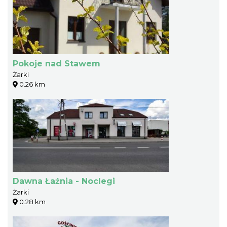
Pokoje nad Stawem
Żarki
0.26 km
Dawna Łaźnia - Noclegi
Żarki
0.28 km