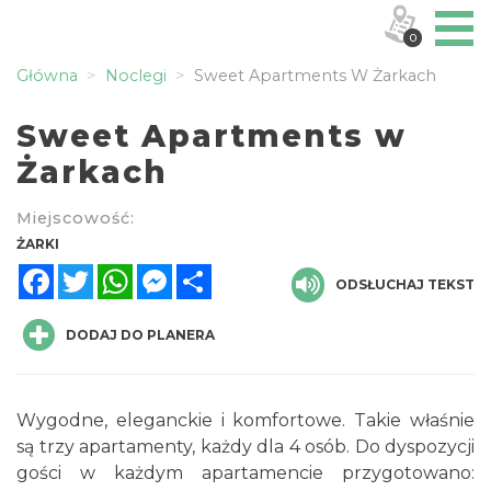
0
Główna
Noclegi
Sweet Apartments W Żarkach
Sweet Apartments w
Żarkach
Miejscowość:
ŻARKI
Facebook
Twitter
WhatsApp
Messenger
Share
ODSŁUCHAJ TEKST
DODAJ DO PLANERA
Wygodne, eleganckie i komfortowe. Takie właśnie
są trzy apartamenty, każdy dla 4 osób. Do dyspozycji
gości w każdym apartamencie przygotowano: