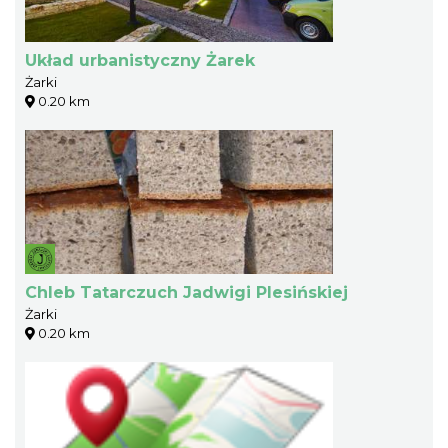
Układ urbanistyczny Żarek
Żarki
0.20 km
Chleb Tatarczuch Jadwigi Plesińskiej
Żarki
0.20 km