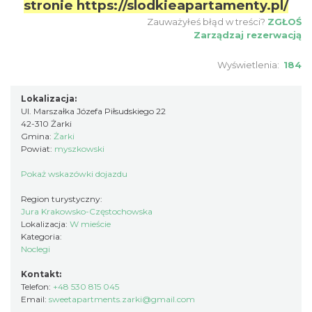
stronie
https://slodkieapartamenty.pl/
Zauważyłeś błąd w treści?
ZGŁOŚ
Zarządzaj rezerwacją
Wyświetlenia:
184
Lokalizacja:
Ul. Marszałka Józefa Piłsudskiego 22
42-310 Żarki
Gmina:
Żarki
Powiat:
myszkowski
Pokaż wskazówki dojazdu
Region turystyczny:
Jura Krakowsko-Częstochowska
Lokalizacja:
W mieście
Kategoria:
Noclegi
Kontakt:
Telefon:
+48 530 815 045
Email:
sweetapartments.zarki@gmail.com