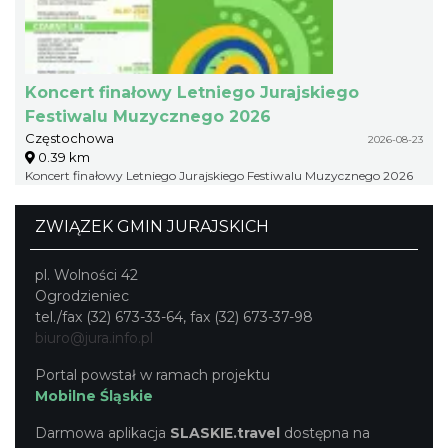
Koncert finałowy Letniego Jurajskiego
Festiwalu Muzycznego 2026
Częstochowa
2026-08-23
0.39 km
Koncert finałowy Letniego Jurajskiego Festiwalu Muzycznego 2026
ZWIĄZEK GMIN JURAJSKICH
pl. Wolności 42
Ogrodzieniec
tel./fax (32) 673-33-64, fax (32) 673-37-98
biuro@jura.info.pl
Portal powstał w ramach projektu
Mobilne Śląskie
Darmowa aplikacja
SLASKIE.travel
dostępna na