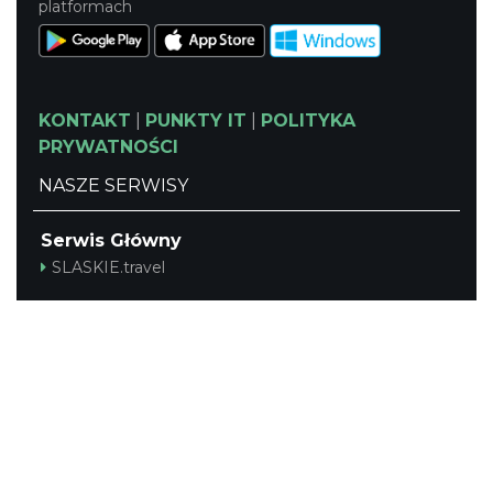
platformach
KONTAKT
|
PUNKTY IT
|
POLITYKA
PRYWATNOŚCI
NASZE SERWISY
Serwis Główny
SLASKIE.travel
Tematyczny
Szlak Kulinarny "Śląskie Smaki"
Szlak Zabytów Techniki
Industriada
Juromania
Śląskie z dzieckiem
Szlak Przyrody