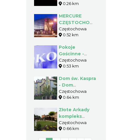
0.26 km
MERCURE
CZĘSTOCHOWA
CENTRUM
Częstochowa
0.52 km
Pokoje
Gościnne -
Akademia
Częstochowa
0.53 km
Polonijna
Dom św. Kaspra
- Dom
Rekolekcyjno-
Częstochowa
0.64 km
Formacyjny
Złote Arkady
kompleks
hotelowo-
Częstochowa
0.66 km
gastronomiczny