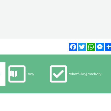
Facebook
Twitter
WhatsA
Mes
Trasy
Pokaż/Ukryj markery