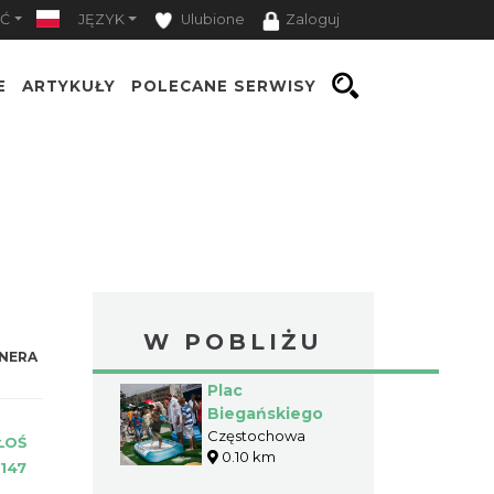
Ć
JĘZYK
Ulubione
Zaloguj
E
ARTYKUŁY
POLECANE SERWISY
W POBLIŻU
NERA
Plac
Biegańskiego
Częstochowa
ŁOŚ
0.10 km
147