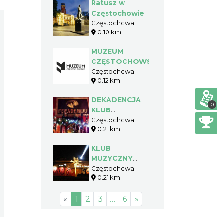
Ratusz w
Częstochowie
Częstochowa
0.10 km
MUZEUM
CZĘSTOCHOWSKIE
Częstochowa
0.12 km
DEKADENCJA
0
KLUB
MUZYCZNY
Częstochowa
0.21 km
KLUB
MUZYCZNY
DON KICHOT /
Częstochowa
0.21 km
KOJOT
«
1
2
3
…
6
»