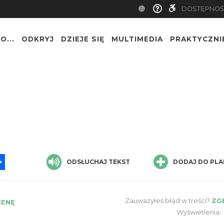
DOSTĘPNOŚ
O...
ODKRYJ
DZIEJE SIĘ
MULTIMEDIA
PRAKTYCZNI
App
ssenger
Share
ODSŁUCHAJ TEKST
DODAJ DO PLA
Zauważyłeś błąd w treści?
ZG
CENĘ
Wyświetlenia: