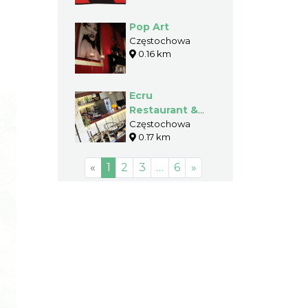
Pop Art
Częstochowa
0.16 km
Ecru
Restaurant &
Caffe
Częstochowa
0.17 km
«
1
2
3
…
6
»