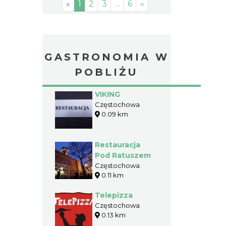
«
1
2
3
…
6
»
GASTRONOMIA W
POBLIŻU
VIKING
Częstochowa
0.09 km
Restauracja
Pod Ratuszem
Częstochowa
0.11 km
Telepizza
Częstochowa
0.13 km