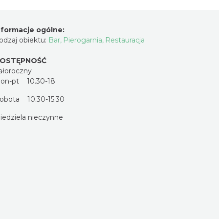
nformacje ogólne:
odzaj obiektu:
Bar
,
Pierogarnia
,
Restauracja
OSTĘPNOŚĆ
ałoroczny
pon-pt 10.30-18
sobota 10.30-15.30
niedziela nieczynne