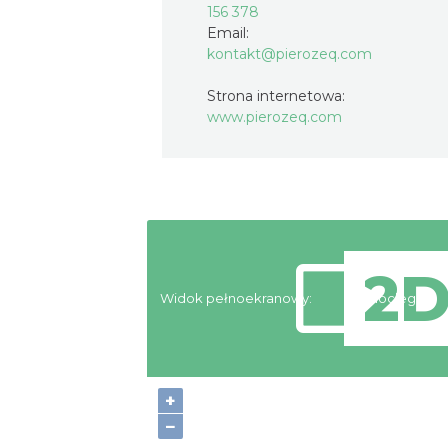
156 378
Email:
kontakt@pierozeq.com
Strona internetowa:
www.pierozeq.com
Widok pełnoekranowy:
Noclegi
+
−