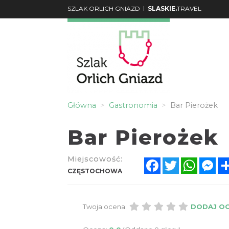
|
SZLAK ORLICH GNIAZD
SLASKIE.
TRAVEL
Główna
Gastronomia
Bar Pierożek
Bar Pierożek
Miejscowość:
Facebook
Twitter
Whats
Me
CZĘSTOCHOWA
Twoja ocena:
DODAJ O