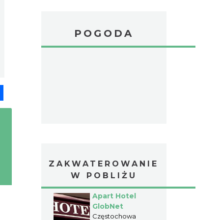
POGODA
pp
senger
Share
ZAKWATEROWANIE
W POBLIŻU
Apart Hotel
GlobNet
Częstochowa