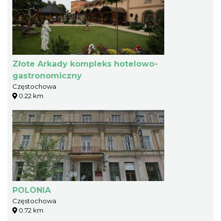
Złote Arkady kompleks hotelowo-
gastronomiczny
Częstochowa
0.22 km
POLONIA
Częstochowa
0.72 km