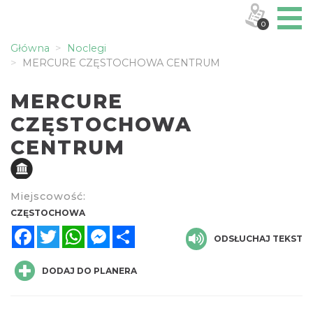
0
Główna
Noclegi
MERCURE CZĘSTOCHOWA CENTRUM
MERCURE
CZĘSTOCHOWA
CENTRUM
Miejscowość:
CZĘSTOCHOWA
Facebook
Twitter
WhatsApp
Messenger
Share
ODSŁUCHAJ TEKST
DODAJ DO PLANERA