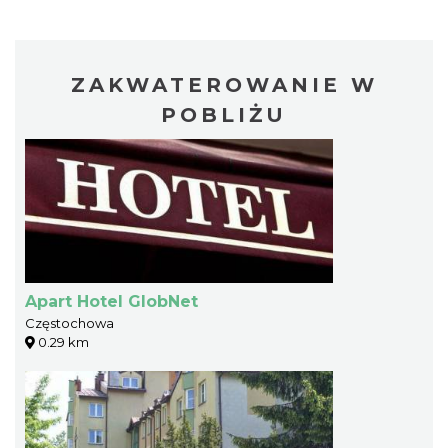
ZAKWATEROWANIE W
POBLIŻU
Apart Hotel GlobNet
Częstochowa
0.29 km