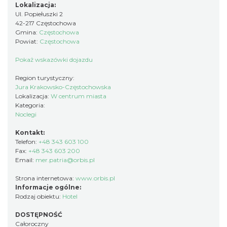
Lokalizacja:
Ul. Popiełuszki 2
42-217 Częstochowa
Gmina:
Częstochowa
Powiat:
Częstochowa
Pokaż wskazówki dojazdu
Region turystyczny:
Jura Krakowsko-Częstochowska
Lokalizacja:
W centrum miasta
Kategoria:
Noclegi
Kontakt:
Telefon:
+48 343 603 100
Fax:
+48 343 603 200
Email:
mer.patria@orbis.pl
Strona internetowa:
www.orbis.pl
Informacje ogólne:
Rodzaj obiektu:
Hotel
DOSTĘPNOŚĆ
Całoroczny