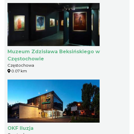
Muzeum Zdzisława Beksińskiego w
Częstochowie
Częstochowa
0.07 km
OKF Iluzja