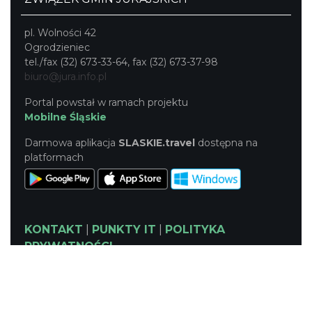
pl. Wolności 42
Ogrodzieniec
tel./fax (32) 673-33-64, fax (32) 673-37-98
biuro@jura.info.pl
Portal powstał w ramach projektu
Mobilne Śląskie
Darmowa aplikacja
SLASKIE.travel
dostępna na
platformach
KONTAKT
|
PUNKTY IT
|
POLITYKA
PRYWATNOŚCI
NASZE SERWISY
Serwis Główny