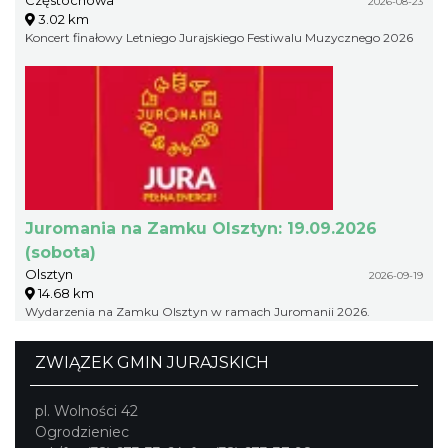
Częstochowa
2026-08-23
3.02 km
Koncert finałowy Letniego Jurajskiego Festiwalu Muzycznego 2026
Juromania na Zamku Olsztyn: 19.09.2026
(sobota)
Olsztyn
2026-09-19
14.68 km
Wydarzenia na Zamku Olsztyn w ramach Juromanii 2026.
ZWIĄZEK GMIN JURAJSKICH
pl. Wolności 42
Ogrodzieniec