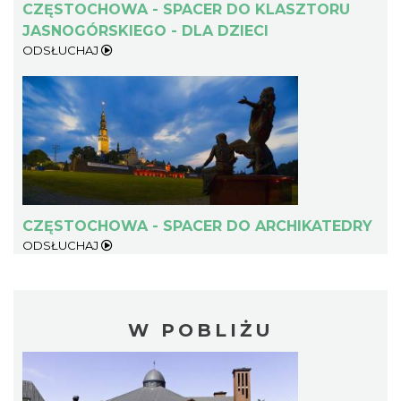
CZĘSTOCHOWA - SPACER DO KLASZTORU
JASNOGÓRSKIEGO - DLA DZIECI
ODSŁUCHAJ
CZĘSTOCHOWA - SPACER DO ARCHIKATEDRY
ODSŁUCHAJ
W POBLIŻU