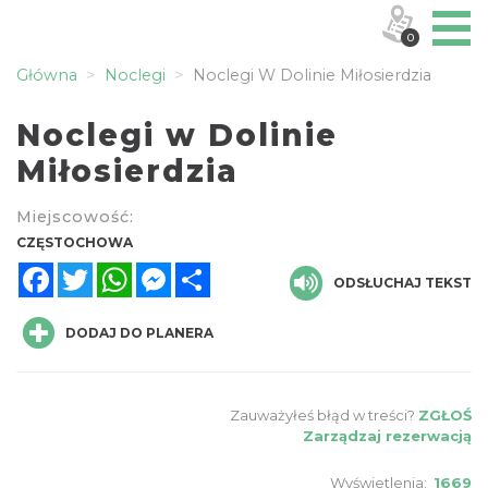
0
Główna
Noclegi
Noclegi W Dolinie Miłosierdzia
Noclegi w Dolinie
Miłosierdzia
Miejscowość:
CZĘSTOCHOWA
Facebook
Twitter
WhatsApp
Messenger
Share
ODSŁUCHAJ TEKST
DODAJ DO PLANERA
Zauważyłeś błąd w treści?
ZGŁOŚ
Zarządzaj rezerwacją
Wyświetlenia:
1669