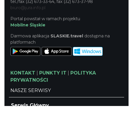
tel./fax (32) 673-33-64, fax (32) 673-37-98
biuro@jura.info.pl
Portal powstał w ramach projektu
Mobilne Śląskie
Darmowa aplikacja
SLASKIE.travel
dostępna na
platformach
KONTAKT
|
PUNKTY IT
|
POLITYKA
PRYWATNOŚCI
NASZE SERWISY
Serwis Główny
SLASKIE.travel
Tematyczny