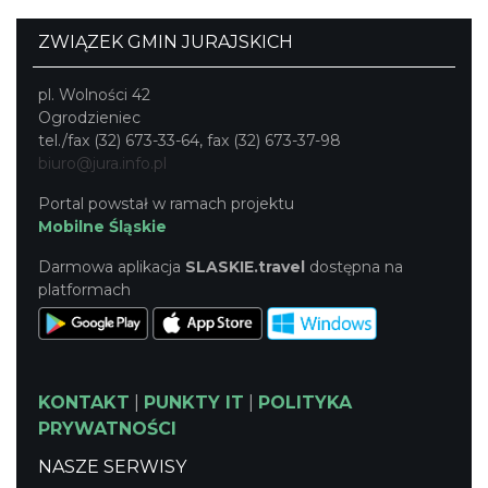
ZWIĄZEK GMIN JURAJSKICH
pl. Wolności 42
Ogrodzieniec
tel./fax (32) 673-33-64, fax (32) 673-37-98
biuro@jura.info.pl
Portal powstał w ramach projektu
Mobilne Śląskie
Darmowa aplikacja
SLASKIE.travel
dostępna na
platformach
KONTAKT
|
PUNKTY IT
|
POLITYKA
PRYWATNOŚCI
NASZE SERWISY