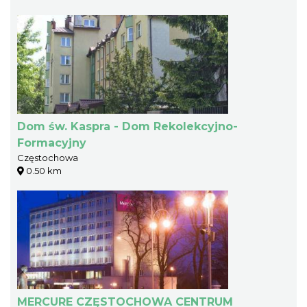
Dom św. Kaspra - Dom Rekolekcyjno-
Formacyjny
Częstochowa
0.50 km
MERCURE CZĘSTOCHOWA CENTRUM