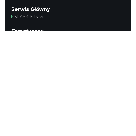
Serwis Główny
SLASKIE.travel
Tematyczny
Szlak Kulinarny "Śląskie Smaki"
Szlak Zabytów Techniki
Industriada
Juromania
Śląskie z dzieckiem
Szlak Przyrody
Śląskie po zdrowie
Narty w Śląskim
Rowerem przez Śląskie
Kajakiem przez Śląskie
Regionalny
Beskidy
Śląsk Cieszyński
Jura Krakowsko-Częstochowska