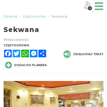
0
Główna
Gastronomia
Sekwana
Sekwana
Miejscowość:
CZĘSTOCHOWA
Facebook
Twitter
WhatsApp
Messenger
Share
ODSŁUCHAJ TEKST
DODAJ DO PLANERA