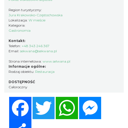
Region turystyczny:
Jura Krakowsko-Częstochowska
Lokalizacja:
W mieście
Kategoria:
Gastronomia
Kontakt:
Telefon:
+48 343 246 367
Email:
sekwana@sekwana.pl
Strona internetowa:
www.selwana.pl
Informacje ogólne:
Rodzaj obiektu:
Restauracja
DOSTĘPNOŚĆ
Całoroczny
Facebook
Twitter
WhatsApp
Messenger
Share