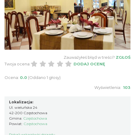
Zauważyłeś błąd w treści?
ZGŁOŚ
Twoja ocena:
DODAJ OCENĘ
Ocena:
0.0
(Oddano 1 głosy)
Wyświetlenia:
103
Lokalizacja:
Ul. wieluńska 24
42-200 Częstochowa
Gmina:
Częstochowa
Powiat:
Częstochowa
Pokaż wskazówki dojazdu