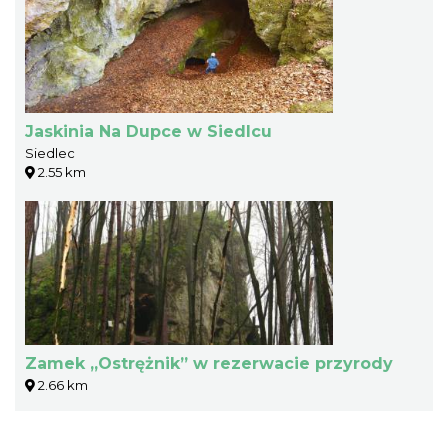
Jaskinia Na Dupce w Siedlcu
Siedlec
2.55 km
Zamek „Ostrężnik” w rezerwacie przyrody
2.66 km