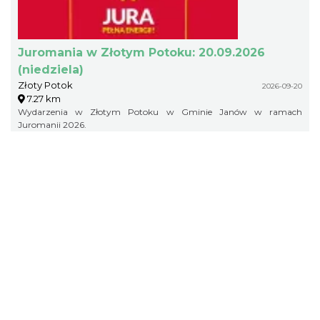
Juromania w Złotym Potoku: 20.09.2026
(niedziela)
Złoty Potok
2026-09-20
7.27 km
Wydarzenia w Złotym Potoku w Gminie Janów w ramach
Juromanii 2026.
ZWIĄZEK GMIN JURAJSKICH
pl. Wolności 42
Ogrodzieniec
tel./fax (32) 673-33-64, fax (32) 673-37-98
biuro@jura.info.pl
Portal powstał w ramach projektu
Mobilne Śląskie
Darmowa aplikacja
SLASKIE.travel
dostępna na