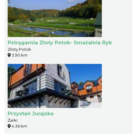
Pstrągarnia Złoty Potok- Smażalnia Ryb
Złoty Potok
3.90 km
Przystań Jurajska
Żarki
4.36 km