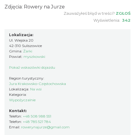
Zdjęcia: Rowery na Jurze
Zauważyłeś błąd w treści?
ZGŁOŚ
Wyświetlenia:
342
Lokalizacja:
Ul. Wiejska 20
42-310 Suliszowice
Gmina:
Żarki
Powiat:
myszkowski
Pokaż wskazówki dojazdu
Region turystyczny:
Jura Krakowsko-Częstochowska
Lokalizacja:
Na wsi
Kategoria:
Wypożyczalnie
Kontakt:
Telefon:
+48 508 988 551
Telefon:
+48 785 521 784
Email:
rowerynajurze@gmail.com