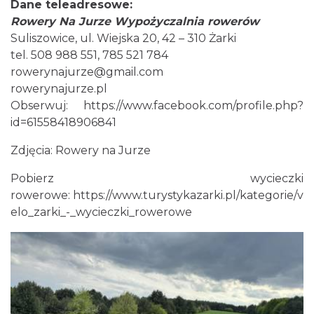
Dane teleadresowe:
Rowery Na Jurze Wypożyczalnia rowerów
Suliszowice, ul. Wiejska 20, 42 – 310 Żarki
tel. 508 988 551, 785 521 784
rowerynajurze@gmail.com
rowerynajurze.pl
Obserwuj:
https://www.facebook.com/profile.php?
id=61558418906841
Zdjęcia: Rowery na Jurze
Pobierz wycieczki
rowerowe:
https://www.turystykazarki.pl/kategorie/v
elo_zarki_-_wycieczki_rowerowe