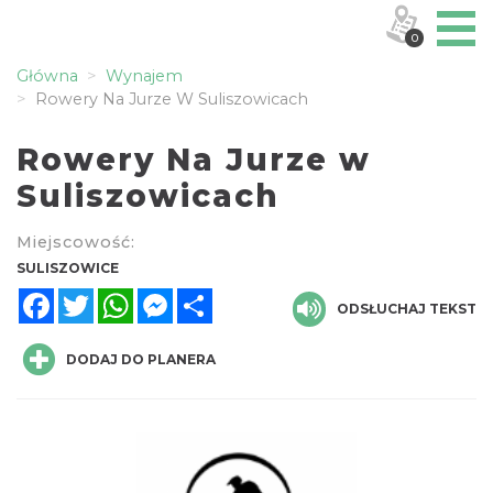
0
Główna
Wynajem
Rowery Na Jurze W Suliszowicach
Rowery Na Jurze w
Suliszowicach
Miejscowość:
SULISZOWICE
Facebook
Twitter
WhatsApp
Messenger
Share
ODSŁUCHAJ TEKST
DODAJ DO PLANERA