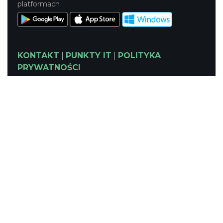
platformach
KONTAKT
|
PUNKTY IT
|
POLITYKA
PRYWATNOŚCI
NASZE SERWISY
Serwis Główny
SLASKIE.travel
Tematyczny
Szlak Kulinarny "Śląskie Smaki"
Szlak Zabytów Techniki
Industriada
Juromania
Śląskie z dzieckiem
Szlak Przyrody