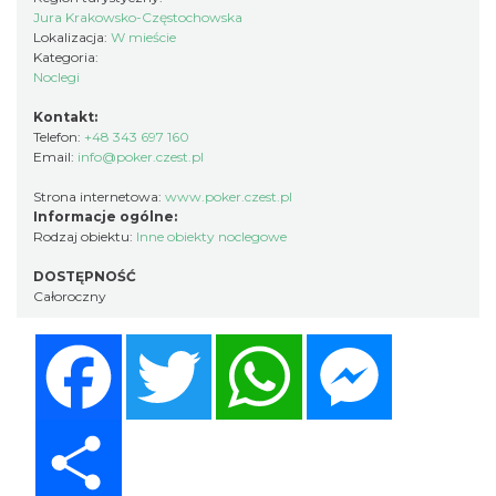
Jura Krakowsko-Częstochowska
Lokalizacja:
W mieście
Kategoria:
Noclegi
Kontakt:
Telefon:
+48 343 697 160
Email:
info@poker.czest.pl
Strona internetowa:
www.poker.czest.pl
Informacje ogólne:
Rodzaj obiektu:
Inne obiekty noclegowe
DOSTĘPNOŚĆ
Całoroczny
Facebook
Twitter
WhatsApp
Messenger
Share