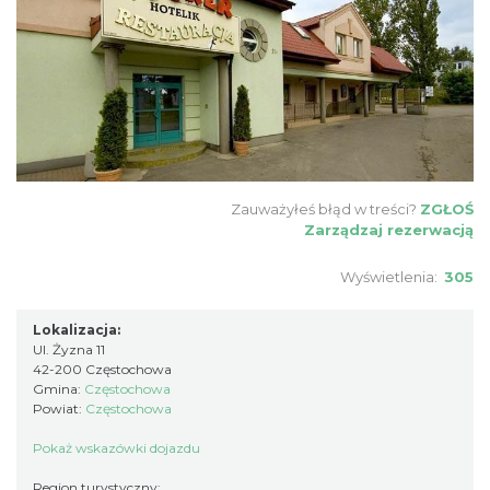
Zauważyłeś błąd w treści?
ZGŁOŚ
Zarządzaj rezerwacją
Wyświetlenia:
305
Lokalizacja:
Ul. Żyzna 11
42-200 Częstochowa
Gmina:
Częstochowa
Powiat:
Częstochowa
Pokaż wskazówki dojazdu
Region turystyczny: