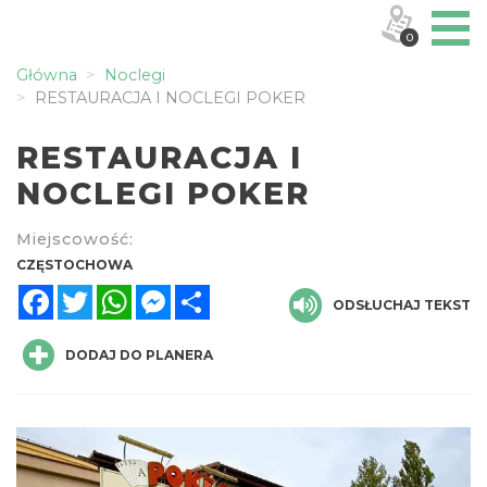
0
Główna
Noclegi
RESTAURACJA I NOCLEGI POKER
RESTAURACJA I
NOCLEGI POKER
Miejscowość:
CZĘSTOCHOWA
Facebook
Twitter
WhatsApp
Messenger
Share
ODSŁUCHAJ TEKST
DODAJ DO PLANERA