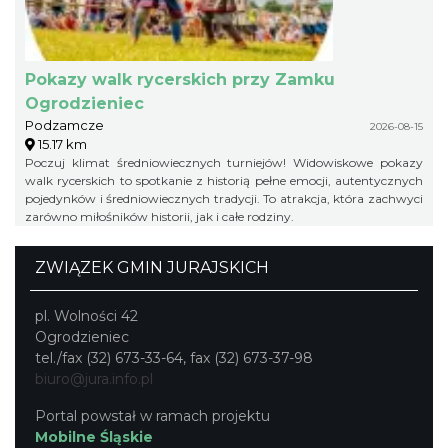
Pokazy walk rycerskich przy Zamku
Ogrodzieniec
Podzamcze
2026-08-15
15.17 km
Poczuj klimat średniowiecznych turniejów! Widowiskowe pokazy
walk rycerskich to spotkanie z historią pełne emocji, autentycznych
pojedynków i średniowiecznych tradycji. To atrakcja, która zachwyci
zarówno miłośników historii, jak i całe rodziny.
ZWIĄZEK GMIN JURAJSKICH
pl. Wolności 42
Ogrodzieniec
tel./fax (32) 673-33-64, fax (32) 673-37-98
biuro@jura.info.pl
Portal powstał w ramach projektu
Mobilne Śląskie