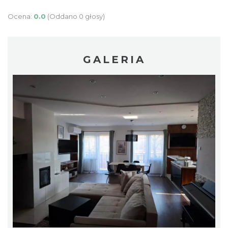
Ocena:
0.0
(Oddano 0 głosy)
GALERIA