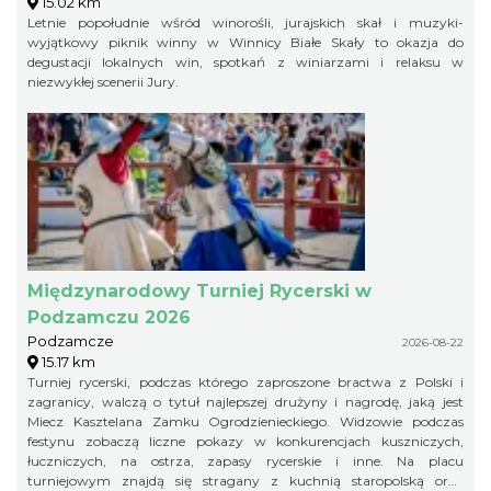
15.02 km
Letnie popołudnie wśród winorośli, jurajskich skał i muzyki-
wyjątkowy piknik winny w Winnicy Białe Skały to okazja do
degustacji lokalnych win, spotkań z winiarzami i relaksu w
niezwykłej scenerii Jury.
Międzynarodowy Turniej Rycerski w
Podzamczu 2026
Podzamcze
2026-08-22
15.17 km
Turniej rycerski, podczas którego zaproszone bractwa z Polski i
zagranicy, walczą o tytuł najlepszej drużyny i nagrodę, jaką jest
Miecz Kasztelana Zamku Ogrodzienieckiego. Widzowie podczas
festynu zobaczą liczne pokazy w konkurencjach kuszniczych,
łuczniczych, na ostrza, zapasy rycerskie i inne. Na placu
turniejowym znajdą się stragany z kuchnią staropolską oraz