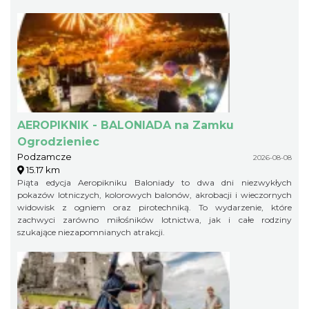
warsztaty rzemieślnicze.
AEROPIKNIK - BALONIADA na Zamku
Ogrodzieniec
Podzamcze
2026-08-08
15.17 km
Piąta edycja Aeropikniku Baloniady to dwa dni niezwykłych
pokazów lotniczych, kolorowych balonów, akrobacji i wieczornych
widowisk z ogniem oraz pirotechniką. To wydarzenie, które
zachwyci zarówno miłośników lotnictwa, jak i całe rodziny
szukające niezapomnianych atrakcji.