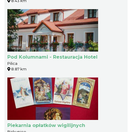
8.43 km
Pod Kolumnami - Restauracja Hotel
Pilica
8.87 km
Piekarnia opłatków wigilijnych
Biskupice