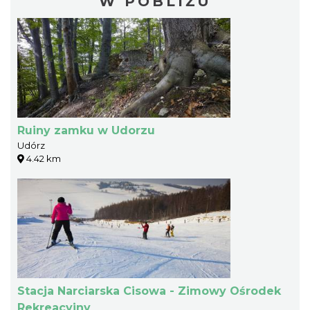
W POBLIŻU
Ruiny zamku w Udorzu
Udórz
4.42 km
Stacja Narciarska Cisowa - Zimowy Ośrodek
Rekreacyjny