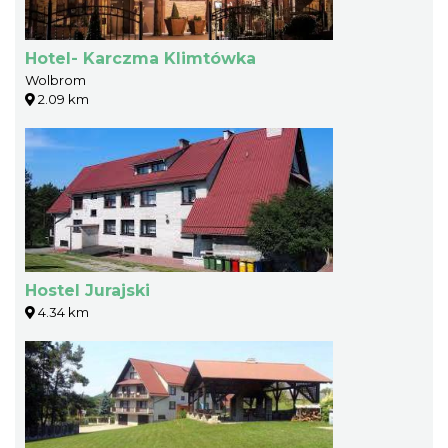
Hotel- Karczma Klimtówka
Wolbrom
2.09 km
Hostel Jurajski
4.34 km