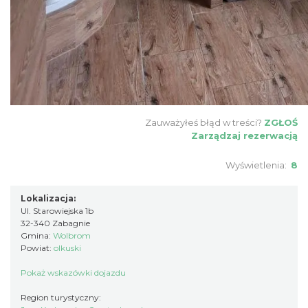
Zauważyłeś błąd w treści?
ZGŁOŚ
Zarządzaj rezerwacją
Wyświetlenia:
8
Lokalizacja:
Ul. Starowiejska 1b
32-340 Zabagnie
Gmina:
Wolbrom
Powiat:
olkuski
Pokaż wskazówki dojazdu
Region turystyczny: