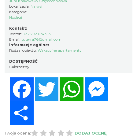
Jura Krakowsko-Częstochowska
Lokalizacja:
Na wsi
Kategoria:
Noclegi
Kontakt:
Telefon:
+32 792 674 913
Email:
tuterra76@gmail.com
Informacje ogólne:
Rodzaj obiektu:
Wakacyjne apartamenty
DOSTĘPNOŚĆ
Całoroczny
Facebook
Twitter
WhatsApp
Messenger
Share
Twoja ocena:
DODAJ OCENĘ