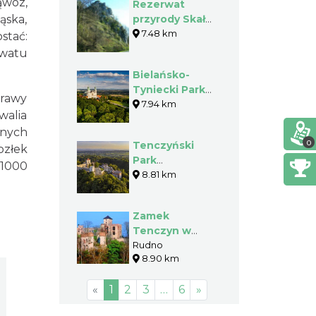
ąwóz,
Rezerwat
ąska,
przyrody Skała
Kmity
7.48 km
stać:
rwatu
Bielańsko-
Tyniecki Park
urawy
Krajobrazowy
7.94 km
walia
znych
0
Tenczyński
ozłek
Park
 1000
Krajobrazowy
8.81 km
Zamek
Tenczyn w
Rudnie
Rudno
8.90 km
«
1
2
3
…
6
»