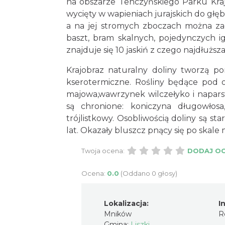
na obszarze Tenczyńskiego Parku Kra
wycięty w wapieniach jurajskich do głę
a na jej stromych zboczach można za
baszt, bram skalnych, pojedynczych i
znajduje się 10 jaskiń z czego najdłużs
Krajobraz naturalny doliny tworzą po
kserotermiczne. Rośliny będące pod oc
majowa,wawrzynek wilczełyko i napar
są chronione: koniczyna długowłosa,
trójlistkowy. Osobliwością doliny są s
lat. Okazały bluszcz pnący się po skal
Twoja ocena:
DODAJ O
Ocena:
0.0
(Oddano 0 głosy)
Lokalizacja:
I
Mników
R
Gmina:
Liszki