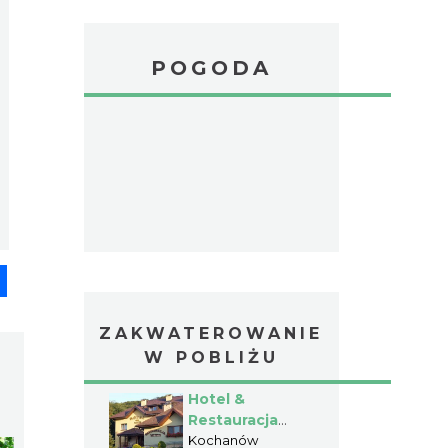
POGODA
pp
senger
Share
ZAKWATEROWANIE
W POBLIŻU
Hotel &
Restauracja
"Kochanów"
Kochanów