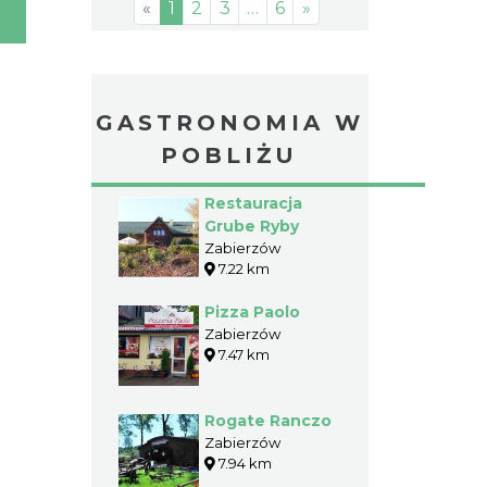
«
1
2
3
…
6
»
GASTRONOMIA W
POBLIŻU
Restauracja
Grube Ryby
Zabierzów
7.22 km
Pizza Paolo
Zabierzów
7.47 km
Rogate Ranczo
Zabierzów
7.94 km