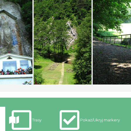
Trasy
Pokaż/Ukryj markery