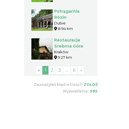
Pstrągarnia
Rózin
Dubie
8.94 km
Restauracja
Srebrna Góra
Kraków
9.27 km
«
1
2
3
…
6
»
Zauważyłeś błąd w treści?
ZGŁOŚ
Wyświetlenia:
585