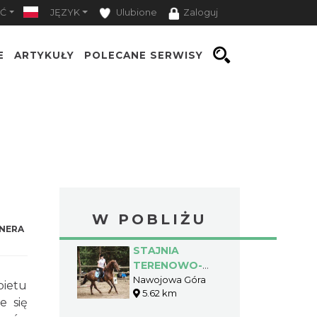
Ć
JĘZYK
Ulubione
Zaloguj
E
ARTYKUŁY
POLECANE SERWISY
W POBLIŻU
NERA
STAJNIA
TERENOWO-
RAJDOWA
Nawojowa Góra
bietu
5.62 km
NAWOJOWA
e się
GÓRA