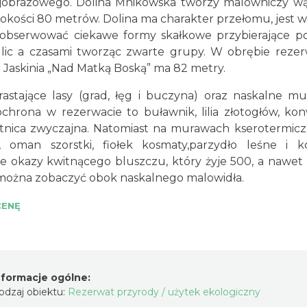
jobrazowego. Dolina Mnikowska tworzy malowniczy w
bokości 80 metrów. Dolina ma charakter przełomu, jest w
obserwować ciekawe formy skałkowe przybierające po
glic a czasami tworząc zwarte grupy. W obrębie reze
za Jaskinia „Nad Matką Boską” ma 82 metry.
rastające lasy (grad, łęg i buczyna) oraz naskalne m
hrona w rezerwacie to buławnik, lilia złotogłów, kon
stnica zwyczajna. Natomiast na murawach kserotermic
 oman szorstki, fiołek kosmaty,parzydło leśne i k
tare okazy kwitnącego bluszczu, który żyje 500, a nawet
e można zobaczyć obok naskalnego malowidła.
CENĘ
nformacje ogólne:
odzaj obiektu:
Rezerwat przyrody / użytek ekologiczny