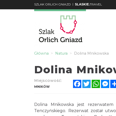
|
SZLAK ORLICH GNIAZD
SLASKIE.
TRAVEL
Główna
Natura
Dolina Mnikowska
Dolina Mnik
Miejscowość:
Facebook
Twitter
Whats
Me
MNIKÓW
Dolina Mnikowska jest rezerwatem 
Tenczyńskiego. Rezerwat został utwo