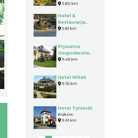
5.80 km
Hotel &
Restauracja
Kochanów
5.81 km
Prywatne
Gospodarstwo
Rolne
9.49 km
AGROTURYSTYKA
- Zdzisław
Hotel Witek
Paczyński
9.55 km
Hotel Tyniecki
Kraków
9.61 km