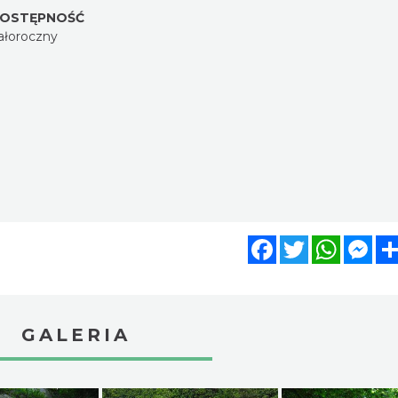
OSTĘPNOŚĆ
ałoroczny
Facebook
Twitter
WhatsA
Mes
GALERIA