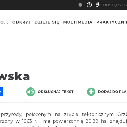
DOSTĘPNOŚ
O...
ODKRYJ
DZIEJE SIĘ
MULTIMEDIA
PRAKTYCZNI
owska
App
ssenger
Share
ODSŁUCHAJ TEKST
DODAJ DO PLA
przyrody, położonym na zrębie tektonicznym Grz
rzony w 1963 r. i ma powierzchnię 20,89 ha, znajduj